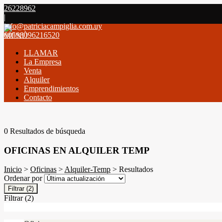
26228962
|
info@patriciacampiglia.com.uy
00598096216520
MENÚ
LLAMAR
La Empresa
Venta
Alquiler
Emprendimientos
Contacto
0 Resultados de búsqueda
OFICINAS EN ALQUILER TEMP
Inicio
>
Oficinas
>
Alquiler-Temp
> Resultados
Ordenar por
Filtrar
(2)
Filtrar
(2)
Filtros Activos