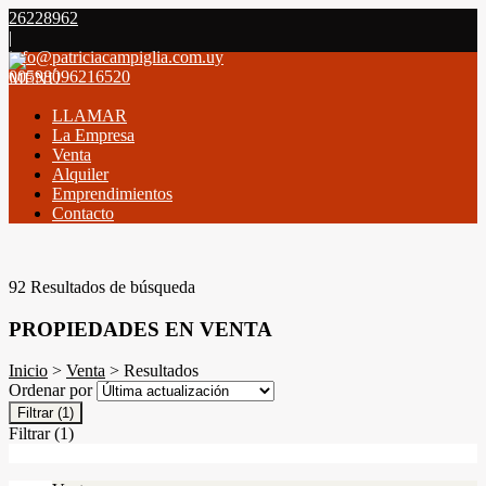
26228962
|
info@patriciacampiglia.com.uy
00598096216520
MENÚ
LLAMAR
La Empresa
Venta
Alquiler
Emprendimientos
Contacto
92 Resultados de búsqueda
PROPIEDADES EN VENTA
Inicio
>
Venta
> Resultados
Ordenar por
Filtrar
(1)
Filtrar
(1)
Filtros Activos