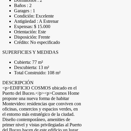
Dormitorios : 2
Baños : 2
Garages : 1
Condición: Excelente
Antigüedad : A Estrenar
Expensas: $ 15.000
Orientación: Este
Disposición: Frente
Crédito: No especificado
SUPERFICIES Y MEDIDAS
Cubierta: 77 m²
Descubierta: 13 m²
Total Construido: 108 m²
DESCRIPCIÓN
<p>EDIFICIO COSMOS ubicado en el
Puerto del Buceo.</p><p>Cosmos Home
propone una nueva forma de habitar
Montevideo: residencias que conviven con
oficinas, comercios y espacios verdes, en
el entorno más estratégico de la ciudad.
Diseño contemporáneo, amenities de
primer nivel y vistas privilegiadas al Puerto
del Buceo hacen de este edificio un lugar