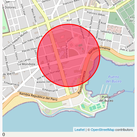
Leaflet
| ©
OpenStreetMap
contributors
0