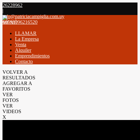
26228962
|
info@patriciacampiglia.com.uy
00598096216520
MENÚ
LLAMAR
La Empresa
Venta
Alquiler
Emprendimientos
Contacto
VOLVER A
RESULTADOS
AGREGAR A
FAVORITOS
VER
FOTOS
VER
VIDEOS
X