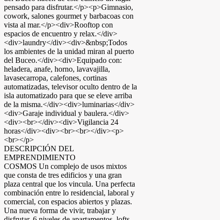
pensado para disfrutar.</p><p>Gimnasio,
cowork, salones gourmet y barbacoas con
vista al mar.</p><div>Rooftop con
espacios de encuentro y relax.</div>
<div>laundry</div><div>&nbsp;Todos
los ambientes de la unidad miran al puerto
del Buceo.</div><div>Equipado con:
heladera, anafe, horno, lavavajilla,
lavasecarropa, calefones, cortinas
automatizadas, televisor oculto dentro de la
isla automatizado para que se eleve arriba
de la misma.</div><div>luminarias</div>
<div>Garaje individual y baulera.</div>
<div><br></div><div>Vigilancia 24
horas</div><div><br><br></div><p>
<br></p>
DESCRIPCIÓN DEL
EMPRENDIMIENTO
COSMOS Un complejo de usos mixtos
que consta de tres edificios y una gran
plaza central que los vincula. Una perfecta
combinación entre lo residencial, laboral y
comercial, con espacios abiertos y plazas.
Una nueva forma de vivir, trabajar y
disfrutar. 6 niveles de apartamentos, lofts,