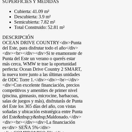
SUPERFICIES Y MEDIDAS
Cubierta: 41.09 m²
Descubierta: 3.9 m²
Semicubierta: 7.82 m²
Total Construido: 52.81 m²
DESCRIPCIÓN
OCEAN DRIVE COUNTRY<div>Punta
del Este, para disfrutar todo el año</div>
<div><br></div><div>Si te enamoraste de
Punta del Este un verano o querés estar
más cerca, WMW te trae la oportunidad
perfecta: Ocean Drive Country 2 SMART,
la nueva torre junto a las últimas unidades
de ODC Torre 1.</div><div><br></div>
<div>Con excelente financiación, precios
competitivos y amenities de primer nivel
(piscina, gimnasio, microcine, barbacoas,
salas de juegos y más), disfrutarás de Punta
del Este los 365 días del año, con vistas
soñadas y ubicación estratégica entre Punta
del Este&nbsp;y&nbsp;Maldonado.</div>
<div><br></div><div>La financiación
es<div> SEÑA 5%</div>