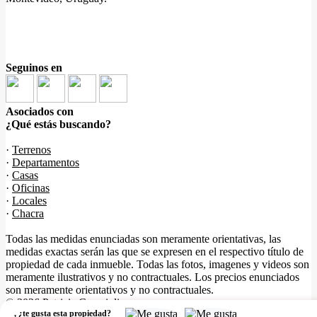
Seguinos en
Asociados con
¿Qué estás buscando?
·
Terrenos
·
Departamentos
·
Casas
·
Oficinas
·
Locales
·
Chacra
Todas las medidas enunciadas son meramente orientativas, las
medidas exactas serán las que se expresen en el respectivo título de
propiedad de cada inmueble. Todas las fotos, imagenes y videos son
meramente ilustrativos y no contractuales. Los precios enunciados
son meramente orientativos y no contractuales.
© 2026 Patricia Campiglia.
,
¿te gusta esta propiedad?
Software Inmobiliario - Tokko Broker