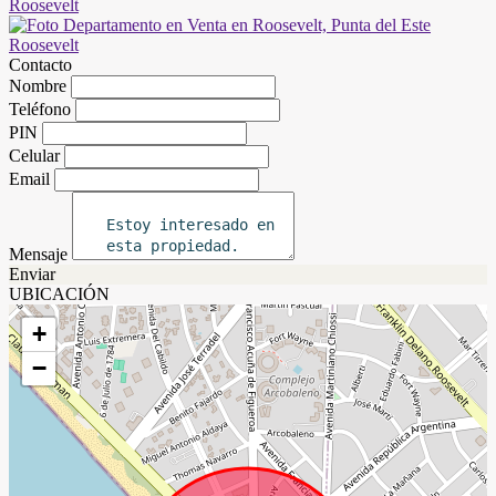
Contacto
Nombre
Teléfono
PIN
Celular
Email
Mensaje
Enviar
UBICACIÓN
+
−