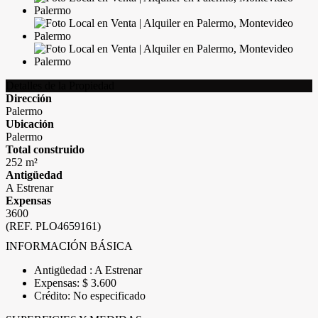
Detalles de la Propiedad
Dirección
Palermo
Ubicación
Palermo
Total construido
252 m²
Antigüedad
A Estrenar
Expensas
3600
(REF. PLO4659161)
INFORMACIÓN BÁSICA
Antigüedad : A Estrenar
Expensas: $ 3.600
Crédito: No especificado