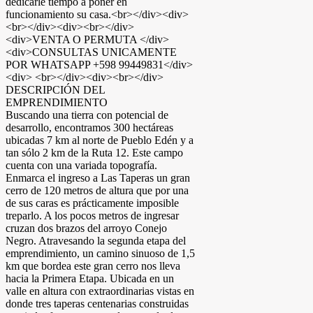
dedicarle tiempo a poner en
funcionamiento su casa.<br></div><div>
<br></div><div><br></div>
<div>VENTA O PERMUTA </div>
<div>CONSULTAS UNICAMENTE
POR WHATSAPP +598 99449831</div>
<div> <br></div><div><br></div>
DESCRIPCIÓN DEL
EMPRENDIMIENTO
Buscando una tierra con potencial de
desarrollo, encontramos 300 hectáreas
ubicadas 7 km al norte de Pueblo Edén y a
tan sólo 2 km de la Ruta 12. Este campo
cuenta con una variada topografía.
Enmarca el ingreso a Las Taperas un gran
cerro de 120 metros de altura que por una
de sus caras es prácticamente imposible
treparlo. A los pocos metros de ingresar
cruzan dos brazos del arroyo Conejo
Negro. Atravesando la segunda etapa del
emprendimiento, un camino sinuoso de 1,5
km que bordea este gran cerro nos lleva
hacia la Primera Etapa. Ubicada en un
valle en altura con extraordinarias vistas en
donde tres taperas centenarias construidas