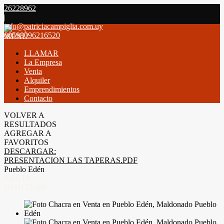
26228962
|
info@patriciacampiglia.com.uy
00598096216520
MENÚ
LLAMAR
La Empresa
Venta
Alquiler
Emprendimientos
Contacto
VOLVER A
RESULTADOS
AGREGAR A
FAVORITOS
DESCARGAR:
PRESENTACION LAS TAPERAS.PDF
Pueblo Edén
VENTA
USD155.000