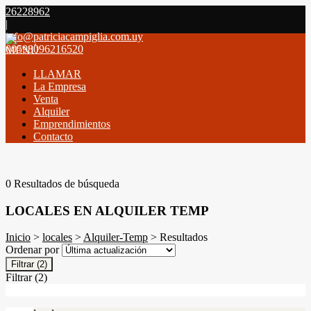
26228962
|
info@patriciacampiglia.com.uy
00598096216520
MENÚ
LLAMAR
La Empresa
Venta
Alquiler
Emprendimientos
Contacto
0 Resultados de búsqueda
LOCALES EN ALQUILER TEMP
Inicio
>
locales
>
Alquiler-Temp
> Resultados
Ordenar por
Filtrar
(2)
Filtrar
(2)
Filtros Activos