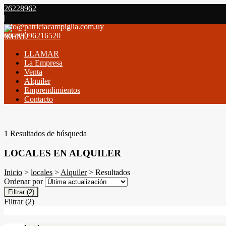
26228962
|
info@patriciacampiglia.com.uy
00598096216520
MENÚ
LLAMAR
La Empresa
Venta
Alquiler
Emprendimientos
Contacto
1 Resultados de búsqueda
LOCALES EN ALQUILER
Inicio
>
locales
>
Alquiler
> Resultados
Ordenar por
Filtrar
(2)
Filtrar
(2)
Filtros Activos