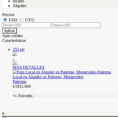
locales
Alquiler
Precios
USD
UYU
Aplicar
Apto crédito
Características
252 m²
-
MÁS DETALLES
Local en Alquiler en Palermo, Montevideo
Palermo
USD2.660
PLO4659161
+/- Favorito
0